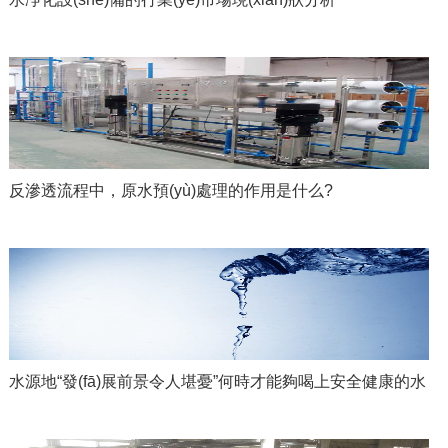
反滲透流程中，原水預(yù)處理的作用是什么?
水源地“發(fā)展前景令人堪憂”何時才能夠喝上安全健康的水