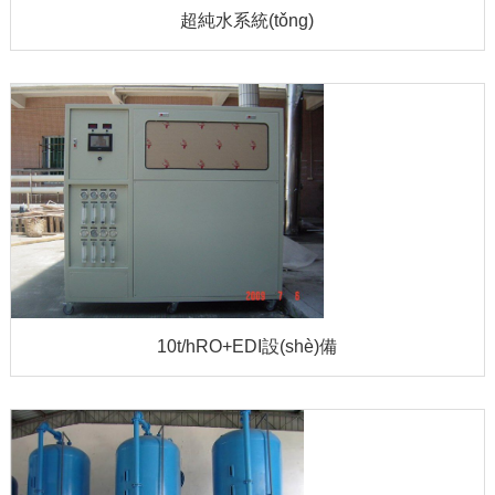
超純水系統(tǒng)
10t/hRO+EDI設(shè)備