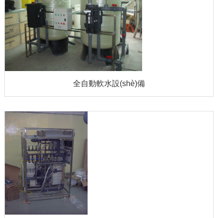
全自動軟水設(shè)備