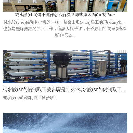
純水設(shè)備不運作怎么解決？哪些原因?qū)е拢?/a>
純水設(shè)備和其他機器一樣，都會出現(xiàn)罷工的現(xiàn)象，
也就是無緣無故的停止工作，這讓人很苦惱，什么原因?qū)е碌模坎
贿\作怎么...
純水設(shè)備制取工藝步驟是什么?純水設(shè)備制取工藝步驟分享
純水設(shè)備制取工藝步驟：