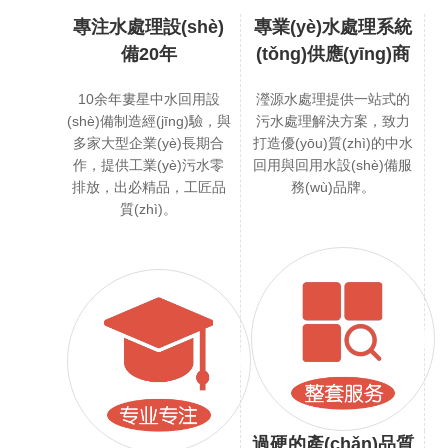
專注水處理設(shè)
專業(yè)水處理系統
備20年
(tǒng)供應(yīng)商
10余年婁星中水回用設
瀅源水處理提供一站式的
(shè)備制造經(jīng)驗，與
污水處理解決方案，致力
多家大型企業(yè)長期合
打造優(yōu)質(zhì)的中水
作，提供工業(yè)污水零
回用與回用水設(shè)備服
排放，出必精品，工匠品
務(wù)品牌。
質(zhì)。
過硬的產(chǎn)品質