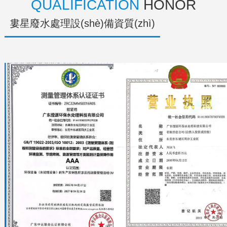
QUALIFICATION
HONOR
婁星廢水處理設(shè)備資質(zhì)