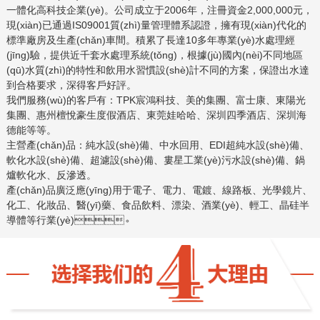
一體化高科技企業(yè)。公司成立于2006年，注冊資金2,000,000元，
現(xiàn)已通過IS09001質(zhì)量管理體系認證，擁有現(xiàn)代化的
標準廠房及生產(chǎn)車間。積累了長達10多年專業(yè)水處理經
(jīng)驗，提供近千套水處理系統(tǒng)，根據(jù)國內(nèi)不同地區
(qū)水質(zhì)的特性和飲用水習慣設(shè)計不同的方案，保證出水達
到合格要求，深得客戶好評。
我們服務(wù)的客戶有：TPK宸鴻科技、美的集團、富士康、東陽光
集團、惠州檀悅豪生度假酒店、東莞娃哈哈、深圳四季酒店、深圳海
德能等等。
主營產(chǎn)品：純水設(shè)備、中水回用、EDI超純水設(shè)備、
軟化水設(shè)備、超濾設(shè)備、婁星工業(yè)污水設(shè)備、鍋
爐軟化水、反滲透。
產(chǎn)品廣泛應(yīng)用于電子、電力、電鍍、線路板、光學鏡片、
化工、化妝品、醫(yī)藥、食品飲料、漂染、酒業(yè)、輕工、晶硅半
導體等行業(yè)。