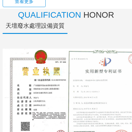
查看更多
QUALIFICATION
HONOR
天壇廢水處理設備資質