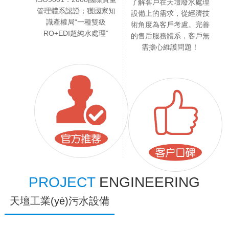
了解客戶在天壇廢水處理
管理體系認證；獲國家知
設備上的需求，從經濟技
識產權局“一種雙級
術角度為客戶考慮。完善
RO+EDI超純水處理”
的售后服務體系，客戶無
需擔心維護問題！
PROJECT
ENGINEERING
天壇工業(yè)污水設備