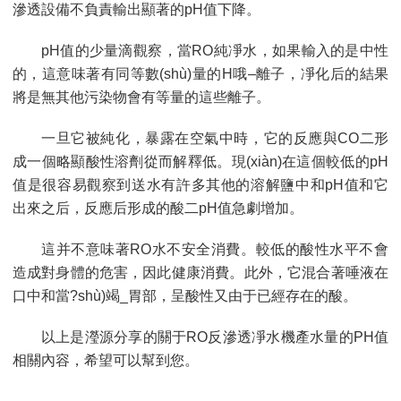
滲透設備不負責輸出顯著的pH值下降。
pH值的少量滴觀察，當RO純凈水，如果輸入的是中性
的，這意味著有同等數(shù)量的H哦–離子，凈化后的結果
將是無其他污染物會有等量的這些離子。
一旦它被純化，暴露在空氣中時，它的反應與CO二形
成一個略顯酸性溶劑從而解釋低。現(xiàn)在這個較低的pH
值是很容易觀察到送水有許多其他的溶解鹽中和pH值和它
出來之后，反應后形成的酸二pH值急劇增加。
這并不意味著RO水不安全消費。較低的酸性水平不會
造成對身體的危害，因此健康消費。此外，它混合著唾液在
口中和當?shù)竭_胃部，呈酸性又由于已經存在的酸。
以上是瀅源分享的關于RO反滲透凈水機產水量的PH值
相關內容，希望可以幫到您。