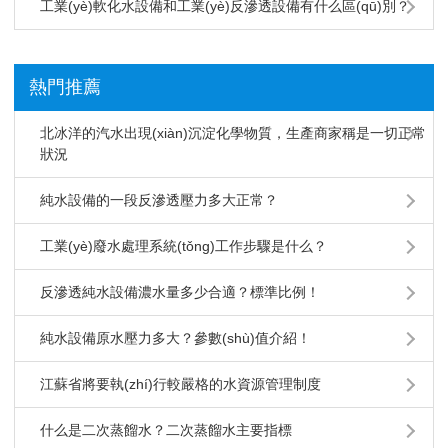
工業(yè)軟化水設備和工業(yè)反滲透設備有什么區(qū)別？
熱門推薦
北冰洋的汽水出現(xiàn)沉淀化學物質，生產商家稱是一切正常
狀況
純水設備的一段反滲透壓力多大正常？
工業(yè)廢水處理系統(tǒng)工作步驟是什么？
反滲透純水設備濃水量多少合適？標準比例！
純水設備原水壓力多大？參數(shù)值介紹！
江蘇省將要執(zhí)行較嚴格的水資源管理制度
什么是二次蒸餾水？二次蒸餾水主要指標