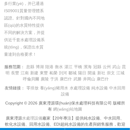
多行業(yè)，并已通過
凈水設備
IS09001質量管理體系
直飲水設備
認證。針對國內不同地
區(qū)的水質特性提供
反滲透設備
不同的解決方案，并提
納濾設備
供近千套水處理設備系
統(tǒng)，保證出水質
超濾設備
量達到合格要求！
軟水器
服務范圍：
息縣
博湖
陸港
衡水
湛江
平橋
濱海
冠縣
云州
武山
昆
水處理配件
明
長豐
江南
新建
東豐
柘榮
剅河
鄒城
陽日
開遠
新社
崇文
江城
呼倫貝爾
廣陵
于洪
康巴什
武勝
井岡山
康巴什
水處理耗材
友情鏈接：
零排放
養(yǎng)豬用水
水處理設備
純水設備
中水回用
設備
Copyright © 2026 廣東瀅源環(huán)保水處理科技有限公司 版權所
有
網(wǎng)站地圖
廣東瀅源
水處理設備
廠家【20年專注】提供純水設備、中水回用、
軟化水設備、回用水設備、EDI超純水設備的生產與銷售服務，歡迎