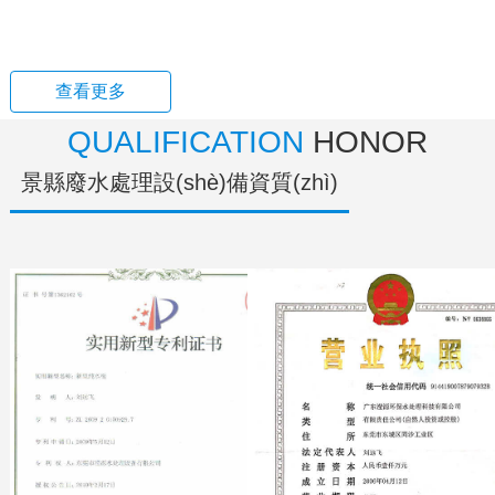
查看更多
QUALIFICATION
HONOR
景縣廢水處理設(shè)備資質(zhì)