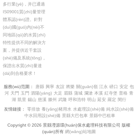
多行業(yè)，并已通過
設(shè)備
IS09001質(zhì)量管理
凈水設
體系認(rèn)證。針對
(shè)備
(duì)國(guó)內(nèi)不
同地區(qū)的水質(zhì)
直飲水設
(shè)備
特性提供不同的解決方
案，并提供近千套設
反滲透設
(shè)備及系統(tǒng)，
(shè)備
保證出水質(zhì)量達
納濾設
(dá)到合格要求！
(shè)備
服務(wù)范圍：
唐縣
興寧
友誼
將樂
關(guān)嶺
江永
硚口
安定
包
超濾設
河
天門
玉門
泗陽(yáng)
大足
眉縣
蒲城
瀾滄
本溪
紅寺堡
普格
青
(shè)備
湖
凱里
錫山
慈溪
滕州
武隆
呼和浩特
明山
延安
羅定
閔行
軟水器
友情鏈接：
零排放
養(yǎng)豬用水
水處理設(shè)備
純水設(shè)備
中水回用設(shè)備
景縣大巴包車
景縣中巴租車
水處理配件
Copyright © 2026 景縣瀅源環(huán)保水處理科技有限公司 版權
水處理耗材
(quán)所有
網(wǎng)站地圖