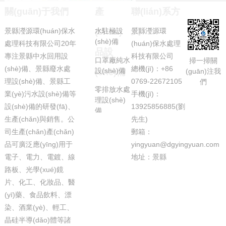
關(guān)于我們
產
聯(lián)系方
景縣瀅源環(huán)保水
(chǎn)
水駐極設
式
景縣瀅源環
(shè)備
處理科技有限公司20年
(huán)保水處理
品設
專注景縣中水回用設
科技有限公司
口罩廠純水
掃一掃關
(shè)備、景縣廢水處
總機(jī)：+86
設(shè)備
(shè)備
(guān)注我
理設(shè)備、景縣工
0769-22672105
們
零排放水處
業(yè)污水設(shè)備等
手機(jī)：
理設(shè)
設(shè)備的研發(fā)、
13925856885(劉
備
生產(chǎn)與銷售。公
先生)
水處理設
司生產(chǎn)產(chǎn)
郵箱：
(shè)備
品可廣泛應(yīng)用于
yingyuan@dgyingyuan.com
電子、電力、電鍍、線
地址：景縣
純水設
(shè)備
路板、光學(xué)鏡
片、化工、化妝品、醫
純水機(jī)
(yī)藥、食品飲料、漂
中水回用
染、酒業(yè)、輕工、
晶硅半導(dǎo)體等諸
EDI超純水