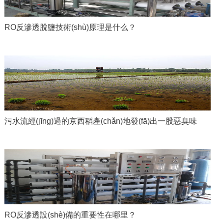
RO反滲透脫鹽技術(shù)原理是什么？
污水流經(jīng)過的京西稻產(chǎn)地發(fā)出一股惡臭味
RO反滲透設(shè)備的重要性在哪里？