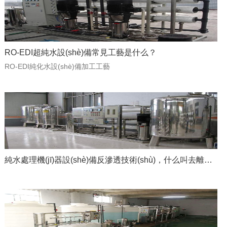
RO-EDI超純水設(shè)備常見工藝是什么？
RO-EDI純化水設(shè)備加工工藝
純水處理機(jī)器設(shè)備反滲透技術(shù)，什么叫去離子水