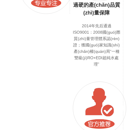
過硬的產(chǎn)品質
(zhì)量保障
2014年先后通過
ISO9001：2008國(guó)際
質(zhì)量管理體系認(rèn)
證；獲國(guó)家知識(shí)
產(chǎn)權(quán)局“一種
雙級(jí)RO+EDI超純水處
理”