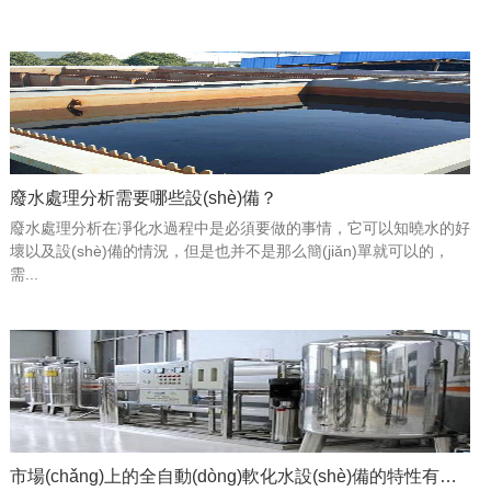
廢水處理分析需要哪些設(shè)備？
廢水處理分析在凈化水過程中是必須要做的事情，它可以知曉水的好
壞以及設(shè)備的情況，但是也并不是那么簡(jiǎn)單就可以的，
需...
市場(chǎng)上的全自動(dòng)軟化水設(shè)備的特性有哪些？