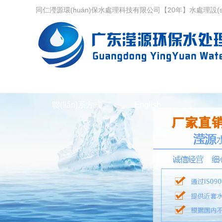
同仁瀅源環(huán)保水處理科技有限公司【20年】水處理設(shè)備
網(wǎng)站首頁
水處理設(shè)備
聯(lián)系方式
English