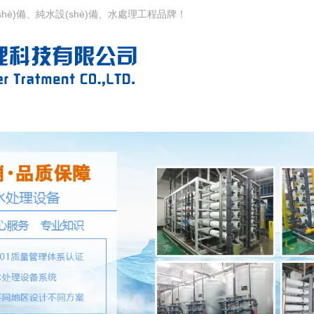
、純水設(shè)備、水處理工程品牌！
水處理工程
行業(yè)資訊
榮譽(yù)資質(zhì)