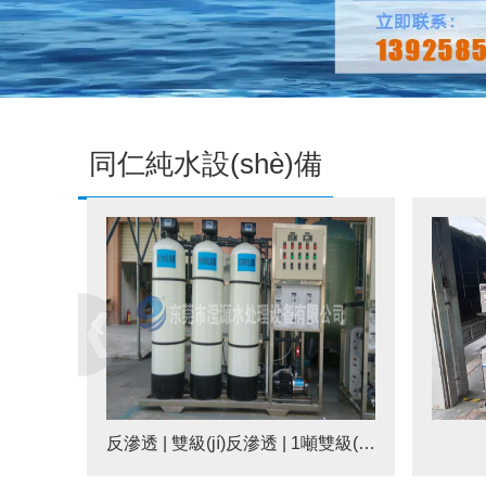
同仁純水設(shè)備
反滲透 | 雙級(jí)反滲透 | 1噸雙級(jí)反滲透