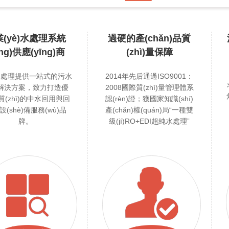
業(yè)水處理系統
過硬的產(chǎn)品質
ǒng)供應(yīng)商
(zhì)量保障
水處理提供一站式的污水
2014年先后通過ISO9001：
解決方案，致力打造優
2008國際質(zhì)量管理體系
u)質(zhì)的中水回用與回
認(rèn)證；獲國家知識(shí)
設(shè)備服務(wù)品
產(chǎn)權(quán)局“一種雙
牌。
級(jí)RO+EDI超純水處理”