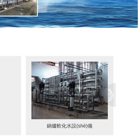
鍋爐軟化水設(shè)備
娃