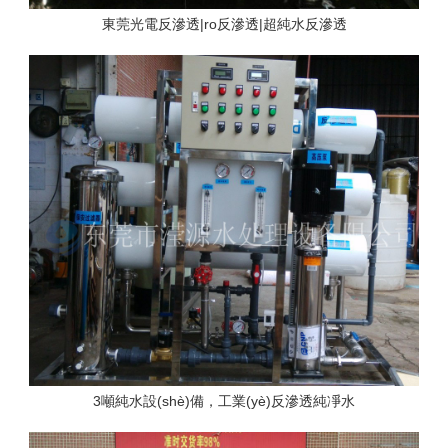
東莞光電反滲透|ro反滲透|超純水反滲透
3噸純水設(shè)備，工業(yè)反滲透純凈水