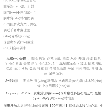
IS09001質(zhì)量管理
(shè)備
體系認(rèn)證。針對
國內(nèi)不同地區(qū)
直飲水設
(shè)備
的水質(zhì)特性提供
不同的解決方案，并提
反滲透設
供近千套水處理設
(shè)備
(shè)備系統(tǒng)，
納濾設
保證出水質(zhì)量達
(shè)備
(dá)到合格要求！
超濾設
服務(wù)范圍：
棗陽
興安
鼎城
韶山
薩迦
永春
郯城
丹徒
固鎮
(shè)備
(zhèn)
青山
棗陽
鎮(zhèn)遠(yuǎn)
山海關(guān)
晉江
柳城
瓊山
軟水器
淮濱
渝北
孝感
金東
福建
臨渭
堆龍德慶
平樂
洪洞
鄠邑
青湖
五
蓮
深澤
宜良
水處理配件
友情鏈接：
零排放
養(yǎng)豬用水
水處理設(shè)備
純水設(shè)
水處理耗材
備
中水回用設(shè)備
Copyright © 2026 廣東瀅源環(huán)保水處理科技有限公司 版權
(quán)所有
網(wǎng)站地圖
廣東瀅源
水處理設(shè)備
廠家【20年專注】提供純水設(shè)備、中