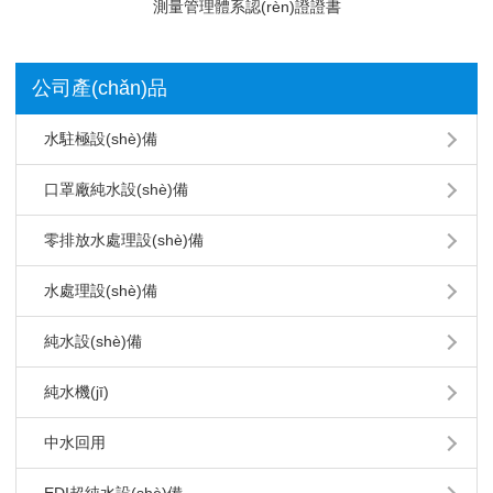
測量管理體系認(rèn)證證書
公司產(chǎn)品
水駐極設(shè)備
口罩廠純水設(shè)備
零排放水處理設(shè)備
水處理設(shè)備
純水設(shè)備
純水機(jī)
中水回用