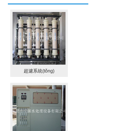
超濾系統(tǒng)