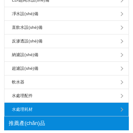
EDI超純水設(shè)備
凈水設(shè)備
直飲水設(shè)備
反滲透設(shè)備
納濾設(shè)備
超濾設(shè)備
軟水器
水處理配件
水處理耗材
推薦產(chǎn)品