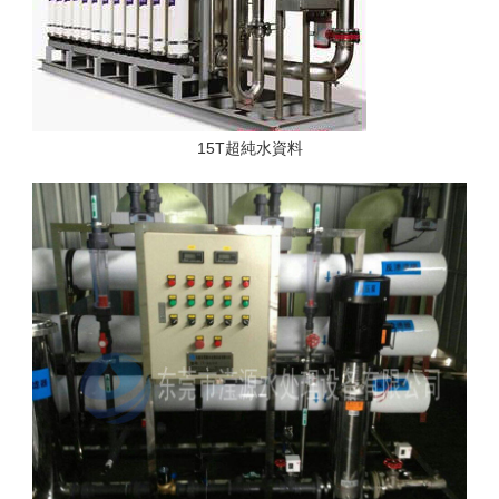
15T超純水資料