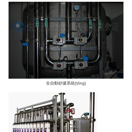
全自動砂濾系統(tǒng)