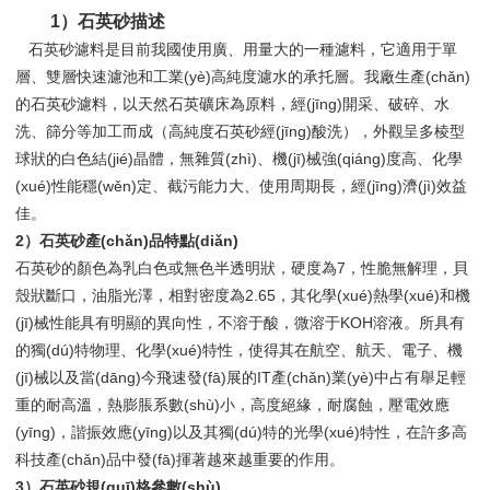
1）石英砂描述
石英砂濾料是目前我國使用廣、用量大的一種濾料，它適用于單
層、雙層快速濾池和工業(yè)高純度濾水的承托層。我廠生產(chǎn)
的石英砂濾料，以天然石英礦床為原料，經(jīng)開采、破碎、水
洗、篩分等加工而成（高純度石英砂經(jīng)酸洗），外觀呈多棱型
球狀的白色結(jié)晶體，無雜質(zhì)、機(jī)械強(qiáng)度高、化學
(xué)性能穩(wěn)定、截污能力大、使用周期長，經(jīng)濟(jì)效益
佳。
2
）石英砂產(chǎn)品特點(diǎn)
石英砂的顏色為乳白色或無色半透明狀，硬度為
7
，性脆無解理，貝
殼狀斷口，油脂光澤，相對密度為
2.65
，其化學(xué)熱學(xué)和機
(jī)械性能具有明顯的異向性，不溶于酸，微溶于
KOH
溶液。所具有
的獨(dú)特物理、化學(xué)特性，使得其在航空、航天、電子、機
(jī)械以及當(dāng)今飛速發(fā)展的
IT
產(chǎn)業(yè)中占有舉足輕
重的耐高溫，熱膨脹系數(shù)小，高度絕緣，耐腐蝕，壓電效應
(yīng)，諧振效應(yīng)以及其獨(dú)特的光學(xué)特性，在許多高
科技產(chǎn)品中發(fā)揮著越來越重要的作用。
3
）石英砂
規(guī)格參數(shù)