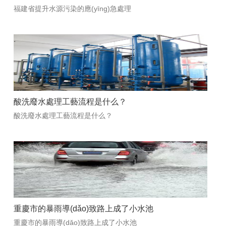
福建省提升水源污染的應(yīng)急處理
酸洗廢水處理工藝流程是什么？
酸洗廢水處理工藝流程是什么？
重慶市的暴雨導(dǎo)致路上成了小水池
重慶市的暴雨導(dǎo)致路上成了小水池