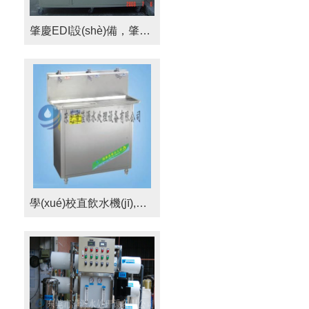
肇慶EDI設(shè)備，肇慶水處理設(shè)備
學(xué)校直飲水機(jī),賓館直飲水機(jī)