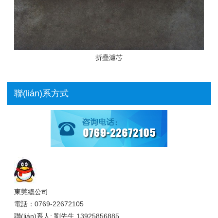
折疊濾芯
聯(lián)系方式
東莞總公司
電話：0769-22672105
聯(lián)系人: 劉先生 13925856885